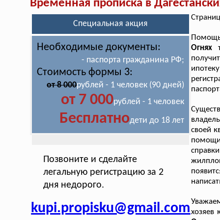
Временная прописка в Дагестански
Страниц
Специальная акция
Помощ
Необходимые документы:
Огнях
получи
- паспорта гражданина РФ;
ипотек
Стоимость формы 3:
регист
от 8 000
рублей - 1 человек (90 дней)
паспорт
от 7 000
рублей - 1 человек
Сущест
Бесплатно
владель
дети до 18 лет
своей к
помощи
справк
Позвоните и сделайте
жилплощ
появит
легальную регистрацию за 2
написат
дня недорого.
Уважаем
kupi.propisku@gmail.com
хозяев 