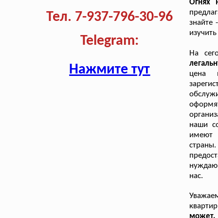
Огнях 
предла
Тел. 7-937-796-30-96
знайте 
изучить
Telegram:
На сег
легаль
Нажмите тут
цена 
зарег
обслужи
оформят
органи
наши с
имеют 
страны.
предост
нуждаю
нас.
Уважаем
кварти
может,